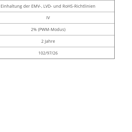
Einhaltung der EMV-, LVD- und RoHS-Richtlinien
IV
2% (PWM-Modus)
2 Jahre
102/97/26