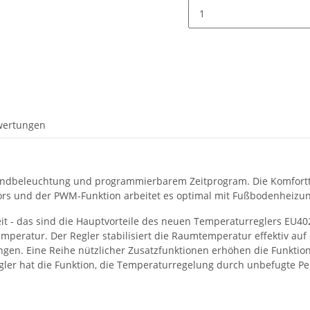
wertungen
undbeleuchtung und programmierbarem Zeitprogram. Die Komfortt
ors und der PWM-Funktion arbeitet es optimal mit Fußbodenhei
eit - das sind die Hauptvorteile des neuen Temperaturreglers EU4
emperatur. Der Regler stabilisiert die Raumtemperatur effektiv 
gen. Eine Reihe nützlicher Zusatzfunktionen erhöhen die Funktional
egler hat die Funktion, die Temperaturregelung durch unbefugte P