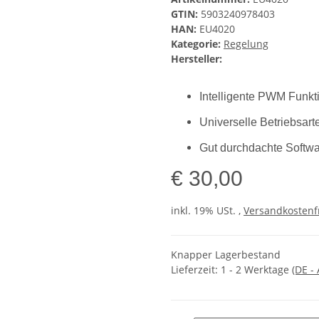
GTIN:
5903240978403
HAN:
EU4020
Kategorie:
Regelung
Hersteller:
Intelligente PWM Funkt
Universelle Betriebsart
Gut durchdachte Softw
€ 30,00
inkl. 19% USt. ,
Versandkostenf
Knapper Lagerbestand
Lieferzeit:
1 - 2 Werktage
(DE -