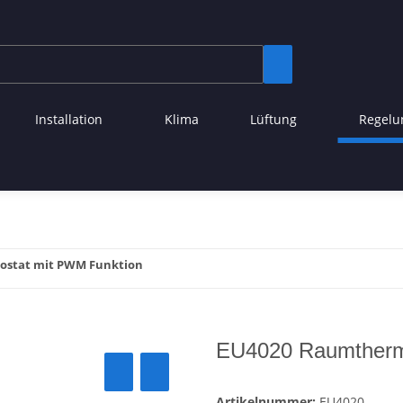
Installation
Klima
Lüftung
Regelu
stat mit PWM Funktion
EU4020 Raumtherm
Artikelnummer:
EU4020