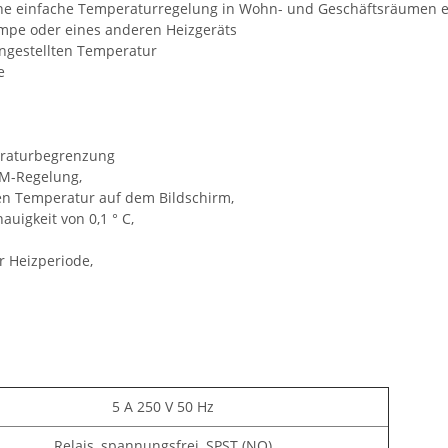
eine einfache Temperaturregelung in Wohn- und Geschäftsräumen 
umpe oder eines anderen Heizgeräts
ngestellten Temperatur
e
raturbegrenzung
PWM-Regelung,
ten Temperatur auf dem Bildschirm,
uigkeit von 0,1 ° C,
r Heizperiode,
5 A 250 V 50 Hz
Relais, spannungsfrei, SPST (NO)