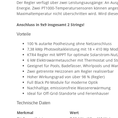
Der Regler verfügt über zwei Leistungsausgänge: An Aus
Energie. Zwei PT1000-Temperatursensoren können angesch
Maximaltemperatur nicht überschritten wird. Wird dieser
Anschluss in 9x9 insgesamt 2 Strings!
Vorteile
100 % autarke Poolheizung ohne Netzanschluss
7,38 kWp Photovoltaikleistung mit 18 × 410 Wp Mo
KTR4 Regler mit MPPT für optimale Solarstrom-Nu
6 kW Elektrowärmetauscher mit Thermostat und S
Geeignet für Pools, Badefässer, Whirlpools und W
Zwei getrennte Heizzonen am Regler realisierbar
Hoher Wirkungsgrad von über 98 % (Regler)
Full Black PV-Module für moderne Optik
Nachhaltige, emissionsfreie Wassererwärmung
Ideal für Off-Grid-Standorte und Ferienhäuser
Technische Daten
Merkmal
Wert