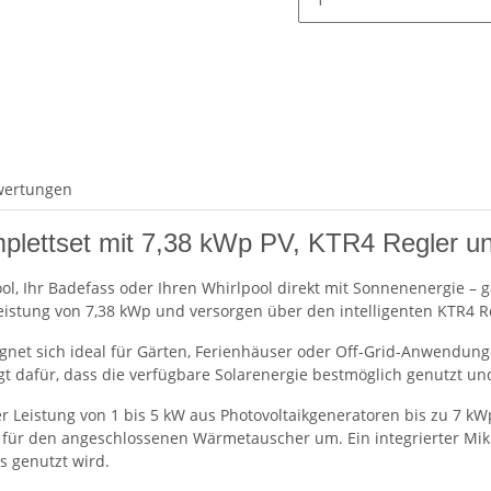
wertungen
mplettset mit 7,38 kWp PV, KTR4 Regler 
ol, Ihr Badefass oder Ihren Whirlpool direkt mit Sonnenenergie – 
eistung von 7,38 kWp und versorgen über den intelligenten KTR4 
 eignet sich ideal für Gärten, Ferienhäuser oder Off-Grid-Anwen
gt dafür, dass die verfügbare Solarenergie bestmöglich genutzt u
r Leistung von 1 bis 5 kW aus Photovoltaikgeneratoren bis zu 7 k
ür den angeschlossenen Wärmetauscher um. Ein integrierter Mikro
s genutzt wird.