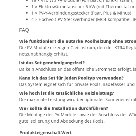
18 × 410 Wp PV-Module (Full Black, monokristallin)
1 × Elektrowärmetauscher 6 kW (mit Thermostat u
1 × PV-Y-Verbindungsstecker (Paar, Plus & Minus)
4 × Hochvolt-PV-Steckverbinder (MC4-kompatibel, I
FAQ
Wie funktioniert die autarke Poolheizung ohne Stro
Die PV-Module erzeugen Gleichstrom, den der KTR4 Regl
netzunabhängig erhitzt.
Ist das Set genehmigungsfrei?
Da kein Anschluss an das öffentliche Stromnetz erfolgt, 
Kann ich das Set für jeden Pooltyp verwenden?
Das System eignet sich für private Pools, Badefässer un
Wie hoch ist die tatsächliche Heizleistung?
Die maximale Leistung wird bei optimaler Sonneneinstrah
Wer sollte die Installation durchführen?
Die Montage der PV-Module sowie der Anschluss des Wärme
gute Isolierung und Abdeckung des Pools.
Produkteigenschaft
Wert