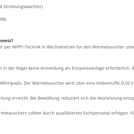
nd Strömungswächter)
P68)
mnetz?
er per MPPT-Technik in Wechselstrom für den Wärmetauscher umwa
ist in der Regel keine Anmeldung als Einspeiseanlage erforderlich.
d Whirlpools. Der Wärmetauscher wird über eine Klebemuffe D.50 in
lung erreicht. Bei Bewölkung reduziert sich die Heizleistung ent
tauschers sollten durch qualifiziertes Fachpersonal erfolgen. Für