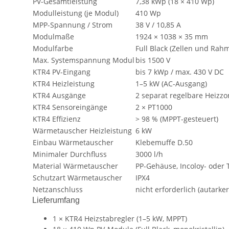
PV-Gesamtleistung
7,38 kWp (18 × 410 Wp)
Modulleistung (je Modul)
410 Wp
MPP-Spannung / Strom
38 V / 10,85 A
Modulmaße
1924 × 1038 × 35 mm
Modulfarbe
Full Black (Zellen und Rah
Max. Systemspannung Modul
bis 1500 V
KTR4 PV-Eingang
bis 7 kWp / max. 430 V DC
KTR4 Heizleistung
1–5 kW (AC-Ausgang)
KTR4 Ausgänge
2 separat regelbare Heizz
KTR4 Sensoreingänge
2 × PT1000
KTR4 Effizienz
> 98 % (MPPT-gesteuert)
Wärmetauscher Heizleistung
6 kW
Einbau Wärmetauscher
Klebemuffe D.50
Minimaler Durchfluss
3000 l/h
Material Wärmetauscher
PP-Gehäuse, Incoloy- oder 
Schutzart Wärmetauscher
IPX4
Netzanschluss
nicht erforderlich (autarker
Lieferumfang
1 × KTR4 Heizstabregler (1–5 kW, MPPT)