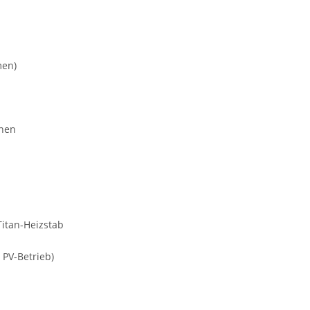
men)
onen
Titan-Heizstab
 PV-Betrieb)