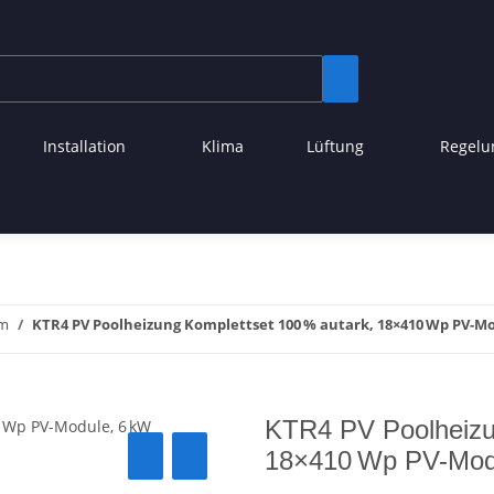
Installation
Klima
Lüftung
Regelu
em
KTR4 PV Poolheizung Komplettset 100 % autark, 18×410 Wp PV-
KTR4 PV Poolheizu
18×410 Wp PV-Mod