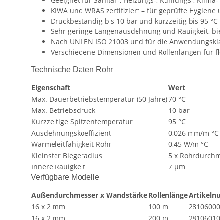
Geeignet für Sanitär-, Heizungs-, Kühlungs-, Klima
KIWA und WRAS zertifiziert – für geprüfte Hygien
Druckbeständig bis 10 bar und kurzzeitig bis 95 °C
Sehr geringe Längenausdehnung und Rauigkeit, bieg
Nach UNI EN ISO 21003 und für die Anwendungskl
Verschiedene Dimensionen und Rollenlängen für fl
Technische Daten Rohr
Eigenschaft
Wert
Max. Dauerbetriebstemperatur (50 Jahre)
70 °C
Max. Betriebsdruck
10 bar
Kurzzeitige Spitzentemperatur
95 °C
Ausdehnungskoeffizient
0,026 mm/m °C
Wärmeleitfähigkeit Rohr
0,45 W/m °C
Kleinster Biegeradius
5 x Rohrdurch
Innere Rauigkeit
7 µm
Verfügbare Modelle
Außendurchmesser x Wandstärke
Rollenlänge
Artikel
16 x 2 mm
100 m
28106000
16 x 2 mm
200 m
28106010