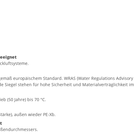
geeignet
ckluftsysteme.
 gemäß europäischem Standard. WRAS (Water Regulations Advisory S
de Siegel stehen für hohe Sicherheit und Materialverträglichkeit i
eb (50 Jahre) bis 70 °C.
tärke), außen wieder PE-Xb.
t
 Außendurchmessers.