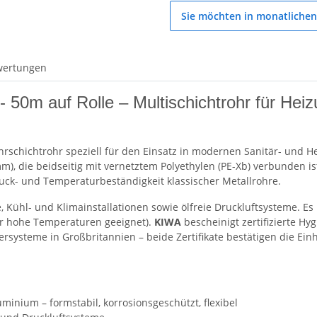
Sie möchten in monatlichen
wertungen
 50m auf Rolle – Multischichtrohr für He
hrschichtrohr speziell für den Einsatz in modernen Sanitär- und H
, die beidseitig mit vernetztem Polyethylen (PE-Xb) verbunden ist
uck- und Temperaturbeständigkeit klassischer Metallrohre.
e, Kühl- und Klimainstallationen sowie ölfreie Druckluftsysteme. Es
ür hohe Temperaturen geeignet).
KIWA
bescheinigt zertifizierte H
sersysteme in Großbritannien – beide Zertifikate bestätigen die Ei
minium – formstabil, korrosionsgeschützt, flexibel