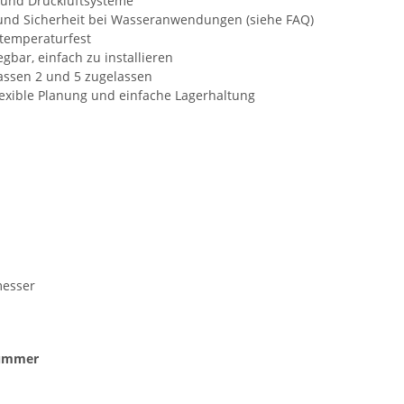
- und Druckluftsysteme
e und Sicherheit bei Wasseranwendungen (siehe FAQ)
 temperaturfest
bar, einfach zu installieren
assen 2 und 5 zugelassen
exible Planung und einfache Lagerhaltung
messer
nummer