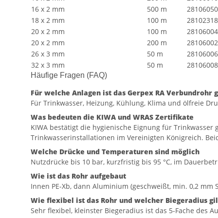
16 x 2 mm
500 m
28106050
18 x 2 mm
100 m
28102318
20 x 2 mm
100 m
28106004
20 x 2 mm
200 m
28106002
26 x 3 mm
50 m
28106006
32 x 3 mm
50 m
28106008
Häufige Fragen (FAQ)
Für welche Anlagen ist das Gerpex RA Verbundrohr 
Für Trinkwasser, Heizung, Kühlung, Klima und ölfreie Dru
Was bedeuten die KIWA und WRAS Zertifikate
KIWA bestätigt die hygienische Eignung für Trinkwasser
Trinkwasserinstallationen im Vereinigten Königreich. Bei
Welche Drücke und Temperaturen sind möglich
Nutzdrücke bis 10 bar, kurzfristig bis 95 °C, im Dauerbetri
Wie ist das Rohr aufgebaut
Innen PE-Xb, dann Aluminium (geschweißt, min. 0,2 mm S
Wie flexibel ist das Rohr und welcher Biegeradius gil
Sehr flexibel, kleinster Biegeradius ist das 5-Fache des